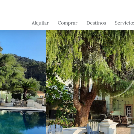
Alquilar
Comprar
Destinos
Servicio
Brasil
Brasil
Servicios 
conserjerí
Suiza
França
Servicios a
Portugal -
Portugal
propietari
Próximamente
France -
próximamente
Flórida -
próximamente