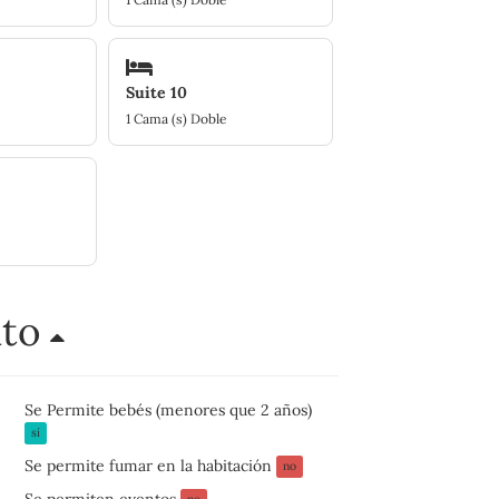
Suite 10
1 Cama (s) Doble
nto
Se Permite bebés (menores que 2 años)
sí
Se permite fumar en la habitación
no
Se permiten eventos