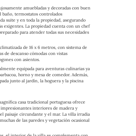
as lujosamente amuebladas y decoradas con buen
el baño, termostatos controlados
da suite y en toda la propiedad, asegurando
más exigentes. La propiedad cuenta con un chef
reparado para atender todas sus necesidades
a climatizada de 16 x 6 metros, con sistema de
eas de descanso cómodas con vistas
ogones con asientos.
talmente equipada para aventuras culinarias ya
a barbacoa, horno y mesa de comedor. Además,
da junto al jardín, la hoguera y la piscina
magnífica casa tradicional portuguesa ofrece
impresionantes interiores de madera y
 paisaje circundante y el mar. La villa irradia
muchas de las paredes y vegetación ocasional
s, el interior de la villa se complementa con