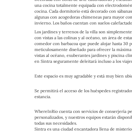
una cocina totalmente equipada con electrodomésti
cocina. Cada dormitorio está decorado con sábanas 
algunas con acogedoras chimeneas para mayor com
invierno. Los baños cuentan con suelos calefactad
Los jardines y terrenos de la villa son simplement
con vistas a las colinas y al océano, un área de esta
comedor con barbacoa que puede alojar hasta 30 pe
meticulosamente diseñado para ofrecer la máxima 
vistas al océano, exuberantes jardines y piscina cli
en Sintra seguramente deleitará incluso a los viaj
Este espacio es muy agradable y está muy bien ubic
Se permitirá el acceso de los huéspedes registrados
estancia.
WhereInRio cuenta con servicios de conserjería pers
personalizados, y nuestros equipos estarán disponib
todas sus necesidades.
Sintra es una ciudad encantadora llena de misterio