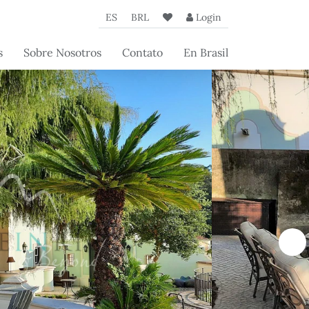
ES
BRL
Login
s
Sobre Nosotros
Contato
En Brasil
de
La Agencia
a
Nuestros Socios
 los
Artículos Beyond
os