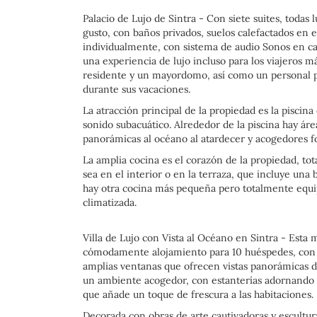
Palacio de Lujo de Sintra - Con siete suites, tod
gusto, con baños privados, suelos calefactados en 
individualmente, con sistema de audio Sonos en ca
una experiencia de lujo incluso para los viajeros 
residente y un mayordomo, así como un personal p
durante sus vacaciones.
La atracción principal de la propiedad es la piscin
sonido subacuático. Alrededor de la piscina hay ár
panorámicas al océano al atardecer y acogedores f
La amplia cocina es el corazón de la propiedad, to
sea en el interior o en la terraza, que incluye un
hay otra cocina más pequeña pero totalmente equipa
climatizada.
Villa de Lujo con Vista al Océano en Sintra - Esta 
cómodamente alojamiento para 10 huéspedes, con 
amplias ventanas que ofrecen vistas panorámicas del
un ambiente acogedor, con estanterías adornando 
que añade un toque de frescura a las habitaciones.
Decorada con obras de arte cautivadoras y escultura