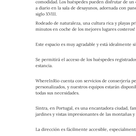
comodidad. Los huéspedes pueden disfrutar de un d
a diario en la sala de desayunos, adornada con pan
siglo XVIII.
Rodeado de naturaleza, una cultura rica y playas prí
minutos en coche de los mejores lugares costeros!
Este espacio es muy agradable y está idealmente si
Se permitirá el acceso de los huéspedes registrados
estancia.
WhereInRio cuenta con servicios de conserjería pers
personalizados, y nuestros equipos estarán disponib
todas sus necesidades.
Sintra, en Portugal, es una encantadora ciudad, fam
jardines y vistas impresionantes de las montañas y
La dirección es fácilmente accesible, especialmen