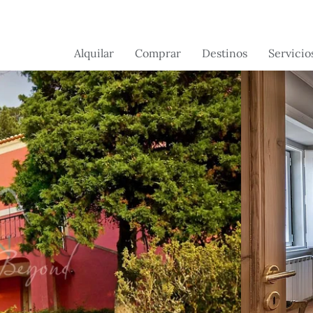
Alquilar
Comprar
Destinos
Servicio
Brasil
Brasil
Servicios 
conserjerí
Suiza
França
Servicios a
Portugal -
Portugal
propietari
Próximamente
France -
próximamente
Flórida -
próximamente