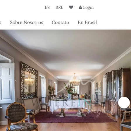
ES
BRL
Login
s
Sobre Nosotros
Contato
En Brasil
de
La Agencia
a
Nuestros Socios
 los
Artículos Beyond
os