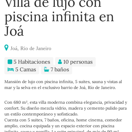
Villa de lujo con
piscina infinita en
Joá
Joá, Rio de Janeiro
5 Habitaciones
10 personas
5 Camas
7 baños
Mansión de lujo con piscina infinita, 5 suites, sauna y vistas al
mar y la selva en el exclusivo barrio de Joá, Río de Janeiro.
Con 680 m², esta villa moderna combina elegancia, privacidad y
confort. Su diseño mezcla vidrio, madera y cemento pulido para
un estilo contemporáneo y sofisticado.
Cuenta con 5 suites, 7 baños, oficina, home cinema, comedor
amplio, cocina equipada y un espacio exterior con piscina
infinita, sauna y parrilla. La suite principal, de más de 90 m²,