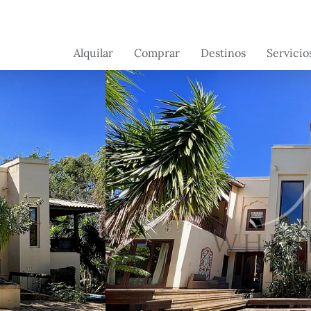
Alquilar
Comprar
Destinos
Servicio
Brasil
Brasil
Servicios 
conserjerí
Suiza
França
Servicios a
Portugal -
Portugal
propietari
Próximamente
France -
próximamente
Flórida -
próximamente