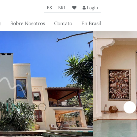
ES
BRL
Login
s
Sobre Nosotros
Contato
En Brasil
de
La Agencia
a
Nuestros Socios
 los
Artículos Beyond
os