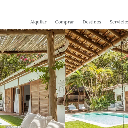
Alquilar
Comprar
Destinos
Servicio
Brasil
Brasil
Servicios 
conserjerí
Suiza
França
Servicios a
Portugal -
Portugal
propietari
Próximamente
France -
próximamente
Flórida -
próximamente