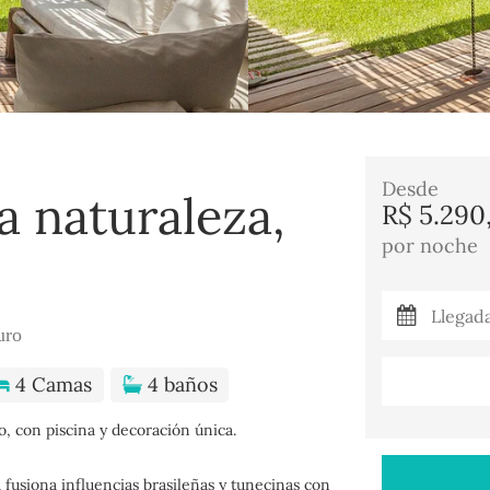
Desde
la naturaleza,
R$ 5.290
por noche
uro
4 Camas
4 baños
o, con piscina y decoración única.
fusiona influencias brasileñas y tunecinas con