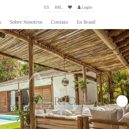
ES
BRL
Login
s
Sobre Nosotros
Contato
En Brasil
de
La Agencia
a
Nuestros Socios
 los
Artículos Beyond
os