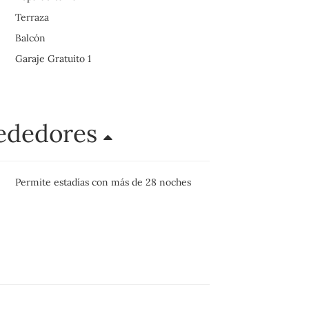
Terraza
Balcón
Garaje Gratuito 1
rededores
Permite estadías con más de 28 noches