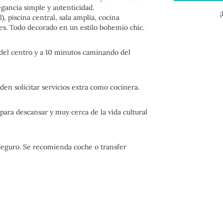
egancia simple y autenticidad.
, piscina central, sala amplia, cocina
tes. Todo decorado en un estilo bohemio chic.
 del centro y a 10 minutos caminando del
den solicitar servicios extra como cocinera.
 para descansar y muy cerca de la vida cultural
eguro. Se recomienda coche o transfer