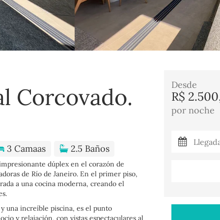
Desde
 al Corcovado.
R$ 2.500
por noche
3 Camaas
2.5 Baños
e impresionante dúplex en el corazón de
adoras de Río de Janeiro. En el primer piso,
egrada a una cocina moderna, creando el
es.
 una increíble piscina, es el punto
io y relajación, con vistas espectaculares al