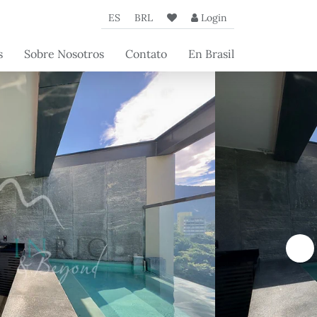
ES
BRL
Login
s
Sobre Nosotros
Contato
En Brasil
de
La Agencia
a
Nuestros Socios
 los
Artículos Beyond
os