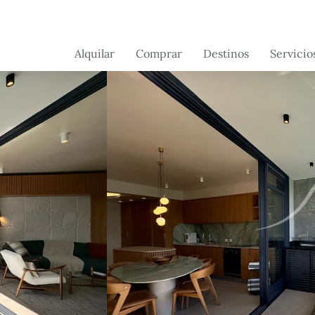
Alquilar
Comprar
Destinos
Servicio
Brasil
Brasil
Servicios 
conserjerí
Suiza
França
Servicios a
Portugal -
Portugal
propietari
Próximamente
France -
próximamente
Flórida -
próximamente