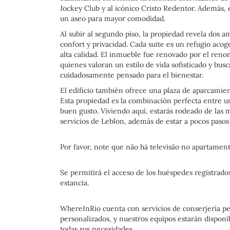
Jockey Club y al icónico Cristo Redentor. Además, e
un aseo para mayor comodidad.
Al subir al segundo piso, la propiedad revela dos a
confort y privacidad. Cada suite es un refugio aco
alta calidad. El inmueble fue renovado por el renom
quienes valoran un estilo de vida sofisticado y bus
cuidadosamente pensado para el bienestar.
El edificio también ofrece una plaza de aparcamien
Esta propiedad es la combinación perfecta entre un
buen gusto. Viviendo aquí, estarás rodeado de las 
servicios de Leblon, además de estar a pocos pasos
Por favor, note que não há televisão no apartament
Se permitirá el acceso de los huéspedes registrados
estancia.
WhereInRio cuenta con servicios de conserjería pers
personalizados, y nuestros equipos estarán disponib
todas sus necesidades.