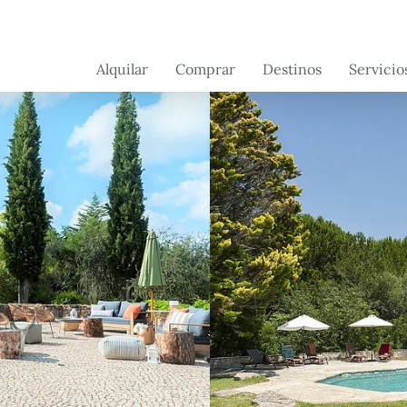
Alquilar
Comprar
Destinos
Servicio
Brasil
Brasil
Servicios 
conserjerí
Suiza
França
Servicios a
Portugal -
Portugal
propietari
Próximamente
France -
próximamente
Flórida -
próximamente