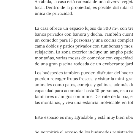
Arrábida, la casa está rodeada de una diversa veget
local. Dentro de la propiedad, es posible disfrutar
única de privacidad.
La casa ofrece un espacio lujoso de 300 m², con tr
baños privados con bañera y ducha. También cuent
un comedor para 15 personas y una cocina completa
cama dobles y patios privados con tumbonas y mes
relajación. La zona exterior incluye un amplio pati
montañas, varias mesas de comedor con capacidad 
de una gran piscina rodeada de un exuberante jard
Los huéspedes también pueden disfrutar del huerto
pueden recoger frutas frescas, y visitar la mini-g
animales como patos, conejos y gallinas, además de
capacidad para acomodar hasta 10 personas, esta ca
familiares o amigos con niños. Disfrute de la paz, e
las montañas, y viva una estancia inolvidable en to
Este espacio es muy agradable y está muy bien ubi
Se permitirá el acceso de los huéspedes registrados