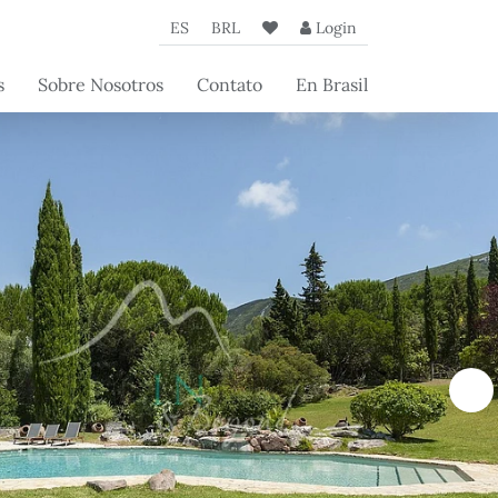
ES
BRL
Login
s
Sobre Nosotros
Contato
En Brasil
de
La Agencia
a
Nuestros Socios
 los
Artículos Beyond
os