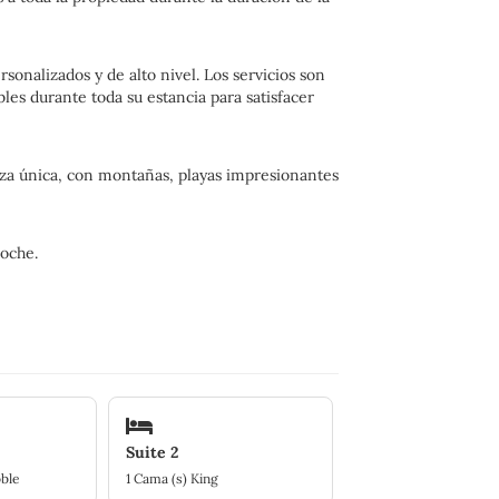
onalizados y de alto nivel. Los servicios son
les durante toda su estancia para satisfacer
eza única, con montañas, playas impresionantes
coche.
Suite 2
oble
1 Cama (s) King