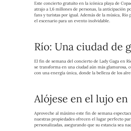
Este concierto gratuito en la icónica playa de Cop
atrajo a 1,6 millones de personas, la anticipación 
fans y turistas por igual. Además de la música, Río
el escenario para un evento inolvidable.
Río: Una ciudad de 
El fin de semana del concierto de Lady Gaga en Río
se transforma en una ciudad aún más glamurosa, co
con una energía única, donde la belleza de los al
Alójese en el lujo e
Aproveche al máximo este fin de semana espectacul
nuestras propiedades ofrecen el lugar perfecto para 
personalizadas, asegurando que su estancia sea na