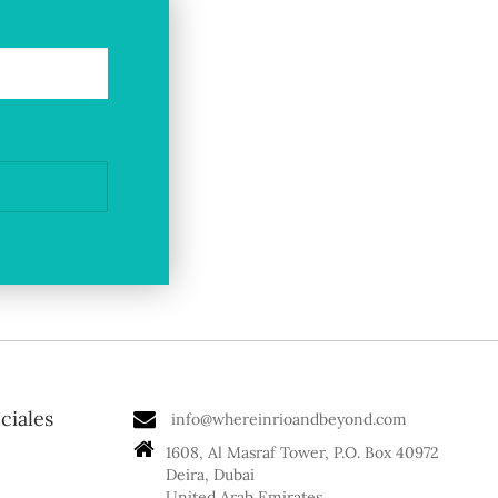
ciales
info@whereinrioandbeyond.com
1608, Al Masraf Tower, P.O. Box 40972
Deira, Dubai
United Arab Emirates