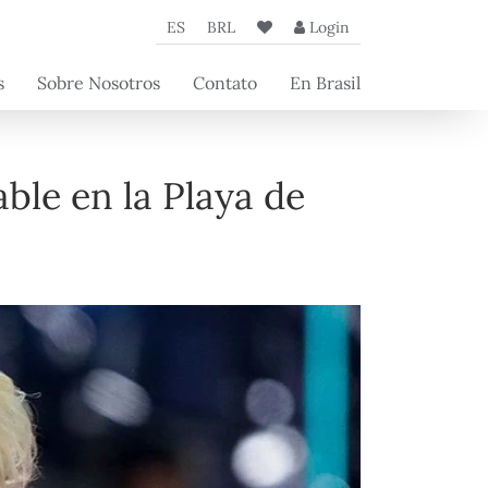
ES
BRL
Login
s
Sobre Nosotros
Contato
En Brasil
de
La Agencia
a
Nuestros Socios
 los
Artículos Beyond
ble en la Playa de
os