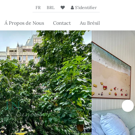
FR
BRL
S'identifier
Á Propos de Nous
Contact
Au Brésil
L'Agence
Nos partenaires
Les articles de
s
Beyond