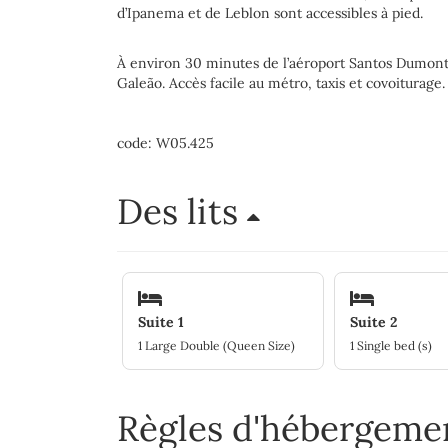
d’Ipanema et de Leblon sont accessibles à pied.
À environ 30 minutes de l’aéroport Santos Dumont 
Galeão. Accès facile au métro, taxis et covoiturage.
code: W05.425
Des lits
Suite 1
Suite 2
1 Large Double (Queen Size)
1 Single bed (s)
Règles d'hébergem