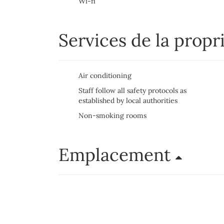
Wi-fi
Services de la propr
Air conditioning
Staff follow all safety protocols as
established by local authorities
Non-smoking rooms
Emplacement