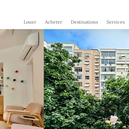
Louer
Acheter
Destinations
Services
Brésil
Brésil
Services de
Concierge
Suisse
France
Services aux
Portugal - à
Portugal
propriétaire
venir
France - à
venir
Floride - à
venir