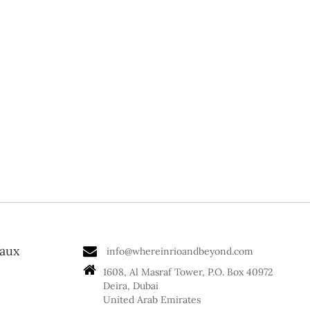
eaux
info@whereinrioandbeyond.com
1608, Al Masraf Tower, P.O. Box 40972
Deira, Dubai
United Arab Emirates