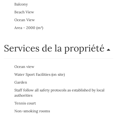
Balcony
Beach View
Ocean View
Area - 2000 (m²)
Services de la propriété
Ocean view
Water Sport Facilities (on site)
Garden
Staff follow all safety protocols as established by local
authorities
Tennis court
Non-smoking rooms