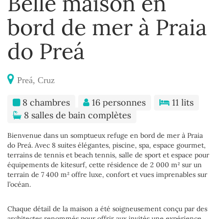
Belle maison en
bord de mer à Praia
do Preá
Preá, Cruz
8 chambres
16 personnes
11 lits
8 salles de bain complètes
Bienvenue dans un somptueux refuge en bord de mer à Praia
do Preá. Avec 8 suites élégantes, piscine, spa, espace gourmet,
terrains de tennis et beach tennis, salle de sport et espace pour
équipements de kitesurf, cette résidence de 2 000 m² sur un
terrain de 7 400 m² offre luxe, confort et vues imprenables sur
l’océan.
Chaque détail de la maison a été soigneusement conçu par des
architectes renommés pour offrir aux invités une expérience