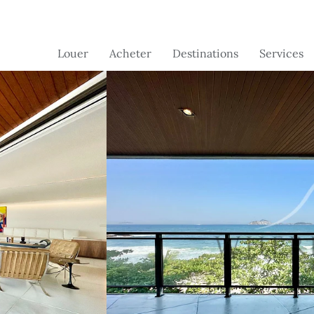
Louer
Acheter
Destinations
Services
Brésil
Brésil
Services de
Concierge
Suisse
France
Services aux
Portugal - à
Portugal
propriétaire
venir
France - à
venir
Floride - à
venir