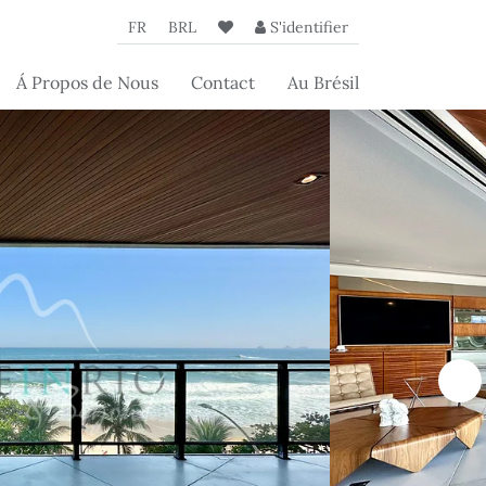
FR
BRL
S'identifier
Á Propos de Nous
Contact
Au Brésil
L'Agence
Nos partenaires
Les articles de
s
Beyond