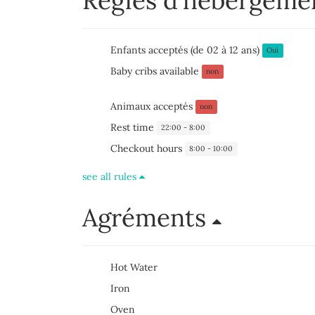
Règles d'hébergem
Enfants acceptés (de 02 à 12 ans)
Oui
Baby cribs available
non
Animaux acceptés
non
Rest time
22:00 - 8:00
Checkout hours
8:00 - 10:00
see all rules
Agréments
Hot Water
Iron
Oven