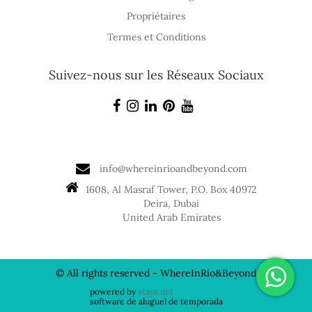
Propriétaires
Termes et Conditions
Suivez-nous sur les Réseaux Sociaux
info@whereinrioandbeyond.com
1608, Al Masraf Tower, P.O. Box 40972
Deira, Dubai
United Arab Emirates
© All rights reserved - WhereInRio&Beyond
powered by
stays.net
software de aluguel de temporada