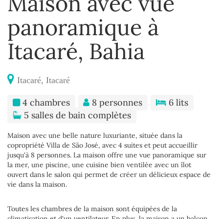
Maison avec vue
panoramique à
Itacaré, Bahia
Itacaré, Itacaré
4 chambres
8 personnes
6 lits
5 salles de bain complètes
Maison avec une belle nature luxuriante, située dans la
copropriété Villa de São José, avec 4 suites et peut accueillir
jusqu'à 8 personnes. La maison offre une vue panoramique sur
la mer, une piscine, une cuisine bien ventilée avec un îlot
ouvert dans le salon qui permet de créer un délicieux espace de
vie dans la maison.
Toutes les chambres de la maison sont équipées de la
climatisation et d'un ventilateur. En plus, la maison a un balcon