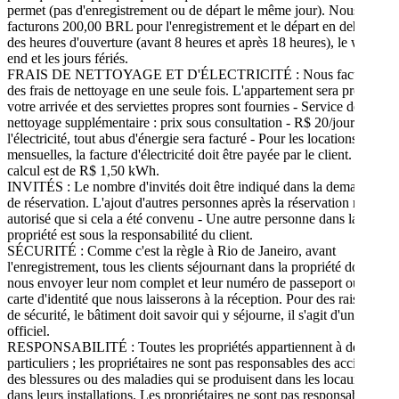
permet (pas d'enregistrement ou de départ le même jour). Nous
facturons 200,00 BRL pour l'enregistrement et le départ en dehors
des heures d'ouverture (avant 8 heures et après 18 heures), le week-
end et les jours fériés.
FRAIS DE NETTOYAGE ET D'ÉLECTRICITÉ : Nous facturons
des frais de nettoyage en une seule fois. L'appartement sera propre à
votre arrivée et des serviettes propres sont fournies - Service de
nettoyage supplémentaire : prix sous consultation - R$ 20/jour pour
l'électricité, tout abus d'énergie sera facturé - Pour les locations
mensuelles, la facture d'électricité doit être payée par le client. Le
calcul est de R$ 1,50 kWh.
INVITÉS : Le nombre d'invités doit être indiqué dans la demande
de réservation. L'ajout d'autres personnes après la réservation ne sera
autorisé que si cela a été convenu - Une autre personne dans la
propriété est sous la responsabilité du client.
SÉCURITÉ : Comme c'est la règle à Rio de Janeiro, avant
l'enregistrement, tous les clients séjournant dans la propriété doivent
nous envoyer leur nom complet et leur numéro de passeport ou de
carte d'identité que nous laisserons à la réception. Pour des raisons
de sécurité, le bâtiment doit savoir qui y séjourne, il s'agit d'un accès
officiel.
RESPONSABILITÉ : Toutes les propriétés appartiennent à des
particuliers ; les propriétaires ne sont pas responsables des accidents,
des blessures ou des maladies qui se produisent dans les locaux ou
dans leurs installations. Les propriétaires ne sont pas responsables de