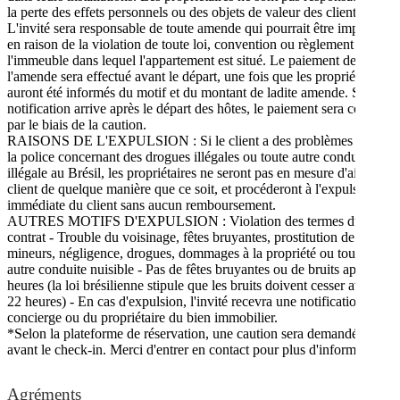
la perte des effets personnels ou des objets de valeur des clients. -
L'invité sera responsable de toute amende qui pourrait être imposée
en raison de la violation de toute loi, convention ou règlement de
l'immeuble dans lequel l'appartement est situé. Le paiement de
l'amende sera effectué avant le départ, une fois que les propriétaires
auront été informés du motif et du montant de ladite amende. Si la
notification arrive après le départ des hôtes, le paiement sera collecté
par le biais de la caution.
RAISONS DE L'EXPULSION : Si le client a des problèmes avec
la police concernant des drogues illégales ou toute autre conduite
illégale au Brésil, les propriétaires ne seront pas en mesure d'aider le
client de quelque manière que ce soit, et procéderont à l'expulsion
immédiate du client sans aucun remboursement.
AUTRES MOTIFS D'EXPULSION : Violation des termes du
contrat - Trouble du voisinage, fêtes bruyantes, prostitution de
mineurs, négligence, drogues, dommages à la propriété ou toute
autre conduite nuisible - Pas de fêtes bruyantes ou de bruits après 22
heures (la loi brésilienne stipule que les bruits doivent cesser avant
22 heures) - En cas d'expulsion, l'invité recevra une notification du
concierge ou du propriétaire du bien immobilier.
*Selon la plateforme de réservation, une caution sera demandée
avant le check-in. Merci d'entrer en contact pour plus d'information.
Agréments