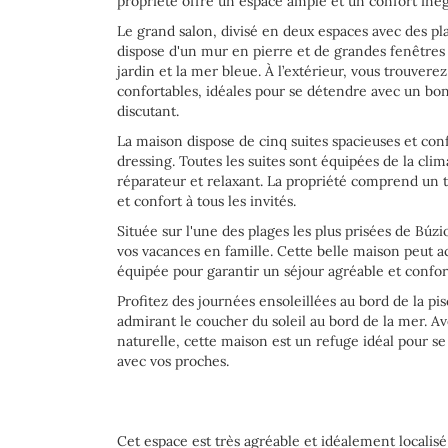
propriété offre un espace ample et un confort inég
Le grand salon, divisé en deux espaces avec des pl
dispose d'un mur en pierre et de grandes fenêtres 
jardin et la mer bleue. À l’extérieur, vous trouver
confortables, idéales pour se détendre avec un bon
discutant.
La maison dispose de cinq suites spacieuses et conf
dressing. Toutes les suites sont équipées de la clim
réparateur et relaxant. La propriété comprend un t
et confort à tous les invités.
Située sur l'une des plages les plus prisées de Búzi
vos vacances en famille. Cette belle maison peut ac
équipée pour garantir un séjour agréable et confor
Profitez des journées ensoleillées au bord de la pi
admirant le coucher du soleil au bord de la mer. A
naturelle, cette maison est un refuge idéal pour s
avec vos proches.
Cet espace est très agréable et idéalement localisé