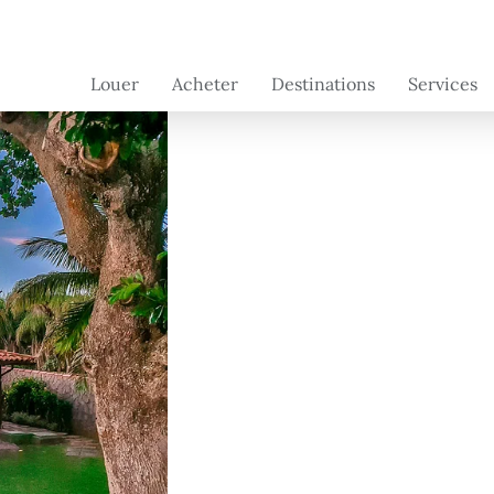
Louer
Acheter
Destinations
Services
Brésil
Brésil
Services de
Concierge
Suisse
France
Services aux
Portugal - à
Portugal
propriétaire
venir
France - à
venir
Floride - à
venir