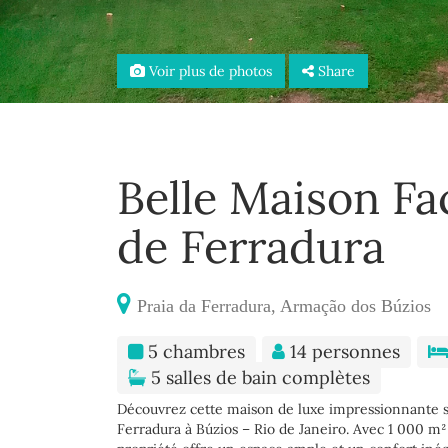
Voir plus de photos
Share
Belle Maison Fac
de Ferradura
Praia da Ferradura, Armação dos Búzios
5 chambres
14 personnes
5 salles de bain complètes
Découvrez cette maison de luxe impressionnante si
Ferradura à Búzios – Rio de Janeiro. Avec 1 000 m² 