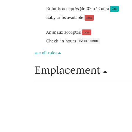
Enfants acceptés (de 02 à 12 ans)
Oui
Baby cribs available
non
Animaux acceptés
non
Check-in hours
15:00 - 18:00
see all rules
Emplacement