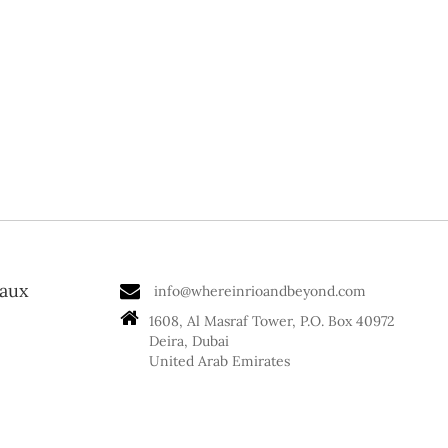
eaux
info@whereinrioandbeyond.com
1608, Al Masraf Tower, P.O. Box 40972
Deira, Dubai
United Arab Emirates