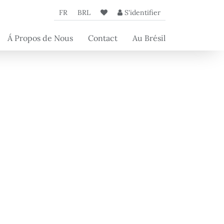
FR
BRL
S'identifier
Á Propos de Nous
Contact
Au Brésil
L'Agence
Nos partenaires
Les articles de
s
Beyond