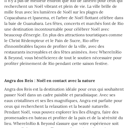
Il n’y a pas de meilleur endroit que Rio de Janeiro pour ceux qui
recherchent un Noël vibrant et plein de vie. La ville brille de
mille feux avec les lumières de Noël sur les plages de
Copacabana et Ipanema, et l’arbre de Noël flottant célèbre dans
la baie de Guanabara. Les fêtes, concerts et marchés font de Rio
une destination incontournable pour célébrer Noël avec
beaucoup d’énergie. En plus des attractions touristiques comme
le Christ Rédempteur et le Pain de Sucre, Rio offre
d’innombrables façons de profiter de la ville, avec des
restaurants incroyables et des fêtes animées. Avec WhereInRio
& Beyond, vous bénéficierez de tout le soutien nécessaire pour
profiter pleinement de Rio pendant cette saison festive.
Angra dos Reis : Noël en contact avec la nature
Angra dos Reis est la destination idéale pour ceux qui souhaitent
passer Noël dans un cadre paisible et paradisiaque. Avec ses
eaux cristallines et ses îles magnifiques, Angra est parfaite pour
ceux qui recherchent la relaxation et la beauté naturelle.
Pendant Noël, vous pouvez explorer les îles d’Angra, faire des
promenades en bateau et profiter de la paix et de la sérénité du
lieu. WhereInRio & Beyond s’assure que votre expérience soit