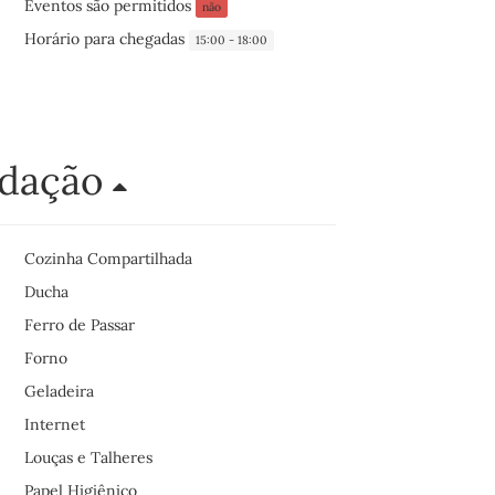
Eventos são permitidos
não
Horário para chegadas
15:00 - 18:00
odação
Cozinha Compartilhada
Ducha
Ferro de Passar
Forno
Geladeira
Internet
Louças e Talheres
Papel Higiênico