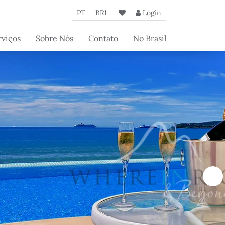
PT
BRL
Login
rviços
Sobre Nós
Contato
No Brasil
iços de
A Agência
cierge
Nossos
iços aos
Parceiros
rietários
Artigos da
Beyond