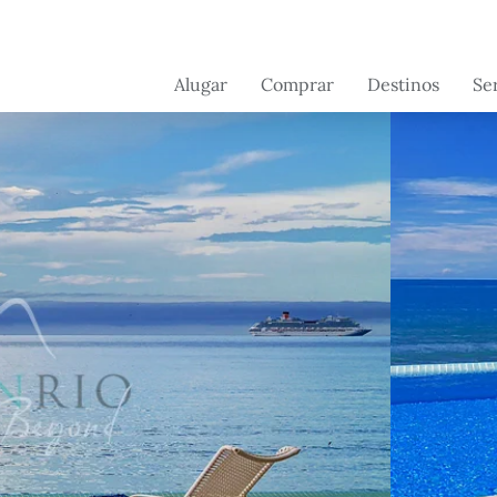
Alugar
Comprar
Destinos
Se
Brasil
Brasil
Serv
con
Suíça
França
Serv
Portugal - em
Portugal
prop
breve
France - em
breve
Florida - em
breve