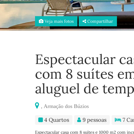
Veja mais fotos
Compartilhar
Espectacular ca
com 8 suítes em
aluguel de tem
, Armação dos Búzios
4 Quartos
9 pessoas
7 Ca
Espectacular casa com 8 suítes e 1000 m2 com incrí