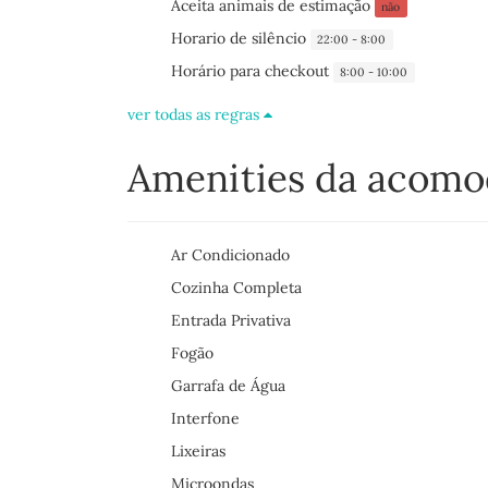
Aceita animais de estimação
não
Horario de silêncio
22:00 - 8:00
Horário para checkout
8:00 - 10:00
ver todas as regras
Amenities da acom
Ar Condicionado
Cozinha Completa
Entrada Privativa
Fogão
Garrafa de Água
Interfone
Lixeiras
Microondas