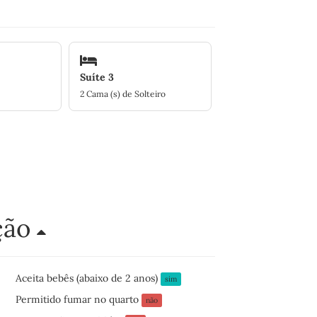
Suíte 3
2 Cama (s) de Solteiro
ção
Aceita bebês (abaixo de 2 anos)
sim
Permitido fumar no quarto
não