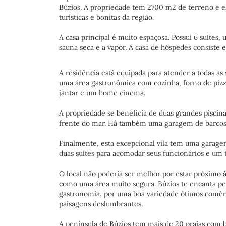
Búzios. A propriedade tem 2700 m2 de terreno e e
turísticas e bonitas da região.
A casa principal é muito espaçosa. Possui 6 suítes
sauna seca e a vapor. A casa de hóspedes consiste 
A residência está equipada para atender a todas as 
uma área gastronômica com cozinha, forno de pizza,
jantar e um home cinema.
A propriedade se beneficia de duas grandes piscina
frente do mar. Há também uma garagem de barcos pa
Finalmente, esta excepcional vila tem uma garagem
duas suítes para acomodar seus funcionários e um 
O local não poderia ser melhor por estar próximo à
como uma área muito segura. Búzios te encanta pel
gastronomia, por uma boa variedade ótimos comérci
paisagens deslumbrantes.
A península de Búzios tem mais de 20 praias com be