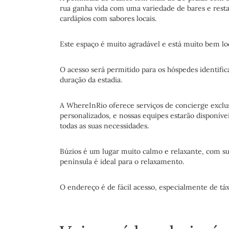
rua ganha vida com uma variedade de bares e res
cardápios com sabores locais.
Este espaço é muito agradável e está muito bem loc
O acesso será permitido para os hóspedes identific
duração da estadia.
A WhereInRio oferece serviços de concierge exclusi
personalizados, e nossas equipes estarão disponívei
todas as suas necessidades.
Búzios é um lugar muito calmo e relaxante, com sua
península é ideal para o relaxamento.
O endereço é de fácil acesso, especialmente de táx