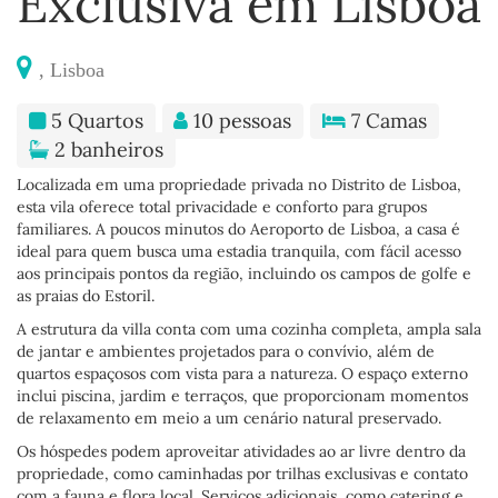
Exclusiva em Lisboa
, Lisboa
5 Quartos
10 pessoas
7 Camas
2 banheiros
Localizada em uma propriedade privada no Distrito de Lisboa,
esta vila oferece total privacidade e conforto para grupos
familiares. A poucos minutos do Aeroporto de Lisboa, a casa é
ideal para quem busca uma estadia tranquila, com fácil acesso
aos principais pontos da região, incluindo os campos de golfe e
as praias do Estoril.
A estrutura da villa conta com uma cozinha completa, ampla sala
de jantar e ambientes projetados para o convívio, além de
quartos espaçosos com vista para a natureza. O espaço externo
inclui piscina, jardim e terraços, que proporcionam momentos
de relaxamento em meio a um cenário natural preservado.
Os hóspedes podem aproveitar atividades ao ar livre dentro da
propriedade, como caminhadas por trilhas exclusivas e contato
com a fauna e flora local. Serviços adicionais, como catering e