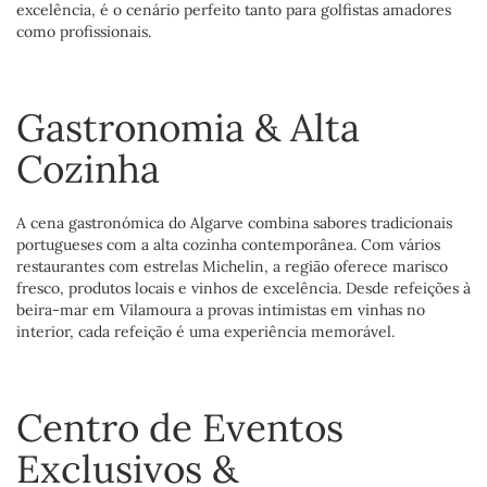
excelência, é o cenário perfeito tanto para golfistas amadores
como profissionais.
Gastronomia & Alta
Cozinha
A cena gastronómica do Algarve combina sabores tradicionais
portugueses com a alta cozinha contemporânea. Com vários
restaurantes com estrelas Michelin, a região oferece marisco
fresco, produtos locais e vinhos de excelência. Desde refeições à
beira-mar em Vilamoura a provas intimistas em vinhas no
interior, cada refeição é uma experiência memorável.
Centro de Eventos
Exclusivos &