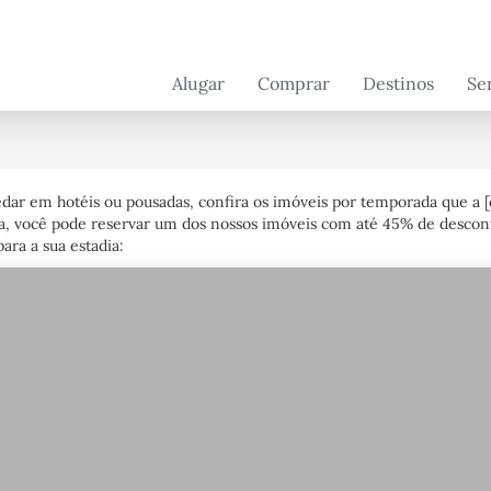
Alugar
Comprar
Destinos
Se
Brasil
Brasil
Serv
con
Suíça
França
Serv
Portugal - em
Portugal
prop
edar em hotéis ou pousadas, confira os imóveis por temporada que 
breve
a, você pode reservar um dos nossos imóveis com até 45% de desconto
France - em
ara a sua estadia:
breve
Florida - em
breve