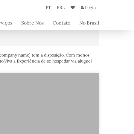
PT
BRL
Login
rviços
Sobre Nós
Contato
No Brasil
iços de
A Agência
cierge
Nossos
iços aos
Parceiros
rietários
a [company name] tem a disposição. Com menos
Artigos da
.Viva a Experiência de se hospedar via aluguel
Beyond